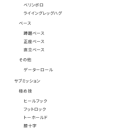
ベリンボロ
ライイングレッグハグ
ベース
蹲踞ベース
正座ベース
直立ベース
その他
ゲーターロール
サブミッション
極め技
ヒールフック
フットロック
トーホールド
膝十字