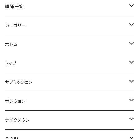
講師一覧
井手史竜
カテゴリー
高橋謙人
セミナー
ボトム
須藤拓真
クラス
クローズド
トップ
ベーシック
稲葉洋人
ドリル
ハーフ
ガード解除orガードブレイク
サブミッション
ラバー
ノーマル
vs(各ガード名称)
中村剛士
スパーリング
オープン
パスガード
極め技
ポジション
ニーシールドハーフ
片襟片袖
トレアドール
ヒールフック
ジエゴエンリケ
シッティング
バックテイク
絞め技
ポジション(エスケープ含む)
テイクダウン
ディープハーフ
デラヒーバ
クロスグリップ
フットロック
シッティング
ベリンボロ
三角絞め
マウント
山田海南江
足絡み(仮)
ベース
レスリング
その他