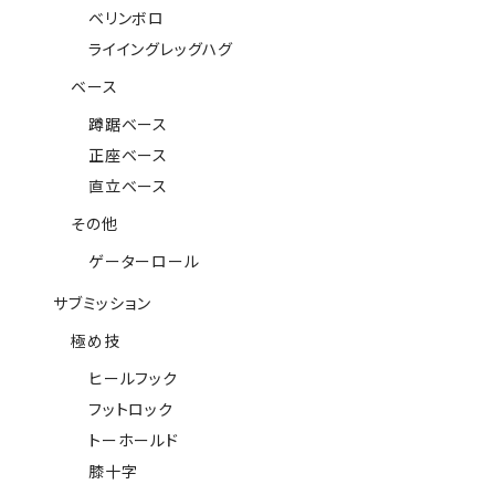
ベリンボロ
ライイングレッグハグ
ベース
蹲踞ベース
正座ベース
直立ベース
その他
ゲーターロール
サブミッション
極め技
ヒールフック
フットロック
トーホールド
膝十字