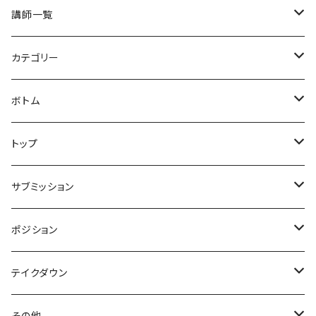
講師一覧
井手史竜
カテゴリー
高橋謙人
セミナー
ボトム
須藤拓真
クラス
クローズド
トップ
ベーシック
稲葉洋人
ドリル
ハーフ
ガード解除orガードブレイク
サブミッション
ラバー
ノーマル
vs(各ガード名称)
中村剛士
スパーリング
オープン
パスガード
極め技
ポジション
ニーシールドハーフ
片襟片袖
トレアドール
ヒールフック
ジエゴエンリケ
シッティング
バックテイク
絞め技
ポジション(エスケープ含む)
テイクダウン
ディープハーフ
デラヒーバ
クロスグリップ
フットロック
シッティング
ベリンボロ
三角絞め
マウント
山田海南江
足絡み(仮)
ベース
レスリング
その他