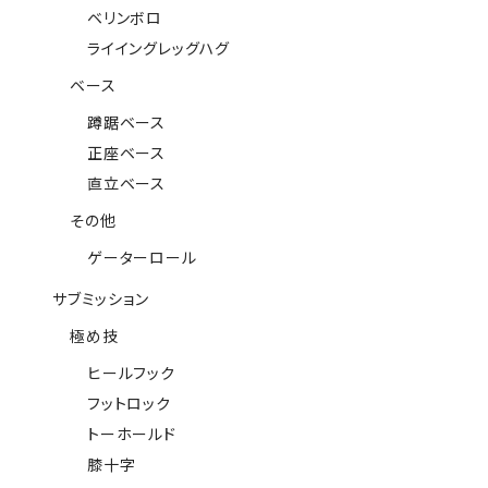
ベリンボロ
ライイングレッグハグ
ベース
蹲踞ベース
正座ベース
直立ベース
その他
ゲーターロール
サブミッション
極め技
ヒールフック
フットロック
トーホールド
膝十字