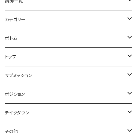
講師一覧
井手史竜
カテゴリー
高橋謙人
セミナー
ボトム
須藤拓真
クラス
クローズド
トップ
ベーシック
稲葉洋人
ドリル
ハーフ
ガード解除orガードブレイク
サブミッション
ラバー
ノーマル
vs(各ガード名称)
中村剛士
スパーリング
オープン
パスガード
極め技
ポジション
ニーシールドハーフ
片襟片袖
トレアドール
ヒールフック
ジエゴエンリケ
シッティング
バックテイク
絞め技
ポジション(エスケープ含む)
テイクダウン
ディープハーフ
デラヒーバ
クロスグリップ
フットロック
シッティング
ベリンボロ
三角絞め
マウント
山田海南江
足絡み(仮)
ベース
レスリング
その他