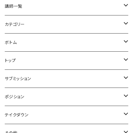
講師一覧
井手史竜
カテゴリー
高橋謙人
セミナー
ボトム
須藤拓真
クラス
クローズド
トップ
ベーシック
稲葉洋人
ドリル
ハーフ
ガード解除orガードブレイク
サブミッション
ラバー
ノーマル
vs(各ガード名称)
中村剛士
スパーリング
オープン
パスガード
極め技
ポジション
ニーシールドハーフ
片襟片袖
トレアドール
ヒールフック
ジエゴエンリケ
シッティング
バックテイク
絞め技
ポジション(エスケープ含む)
テイクダウン
ディープハーフ
デラヒーバ
クロスグリップ
フットロック
シッティング
ベリンボロ
三角絞め
マウント
山田海南江
足絡み(仮)
ベース
レスリング
その他